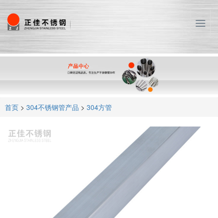
T
o
g
g
l
e
n
a
首页
>
304不锈钢管产品
>
304方管
v
i
g
a
t
i
o
n