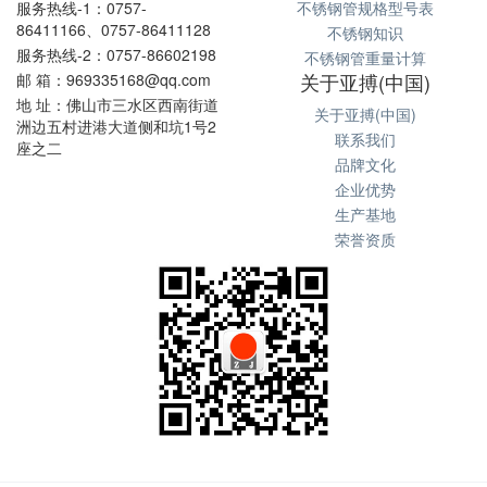
服务热线-1：0757-
不锈钢管规格型号表
86411166、0757-86411128
不锈钢知识
服务热线-2：0757-86602198
不锈钢管重量计算
关于亚搏(中国)
邮 箱：969335168@qq.com
地 址：佛山市三水区西南街道
关于亚搏(中国)
洲边五村进港大道侧和坑1号2
联系我们
座之二
品牌文化
企业优势
生产基地
荣誉资质