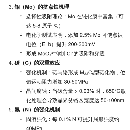
钼（Mo）的抗点蚀机理
选择性吸附理论：Mo 在钝化膜中富集（可
达 5-8 原子 %）
电化学测试表明，添加 2.5% Mo 可使点蚀
电位（E_b）提升 200-300mV
形成 MoO₄²⁻抑制 Cl⁻的吸附和穿透
碳（C）的双重效应
强化机制：碳与铬形成 M₂₃C₆型碳化物，位
错运动阻力增加 30-50MPa
晶间腐蚀：当碳含量 > 0.03% 时，650℃敏
化处理会导致晶界贫铬区宽度达 50-100nm
氮（N）的强化机制
固溶强化：每 0.1% N 可提升屈服强度约
40MPa