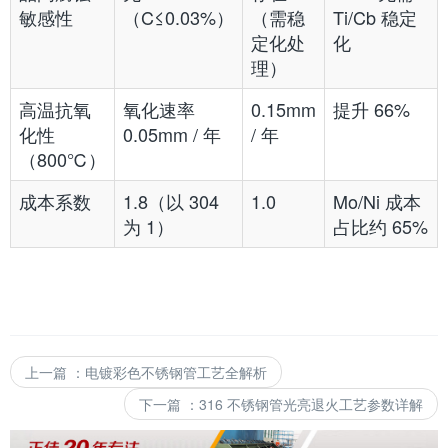
敏感性
（C≤0.03%）
（需稳
Ti/Cb 稳定
定化处
化
理）
高温抗氧
氧化速率
0.15mm
提升 66%
化性
0.05mm / 年
/ 年
（800℃）
成本系数
1.8（以 304
1.0
Mo/Ni 成本
为 1）
占比约 65%
上一篇
：
电镀彩色不锈钢管工艺全解析
下一篇
：
316 不锈钢管光亮退火工艺参数详解