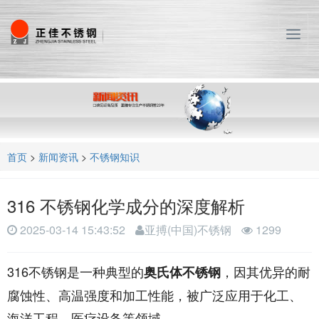
T
o
g
g
l
e
n
a
首页
>
新闻资讯
>
不锈钢知识
v
i
g
316 不锈钢化学成分的深度解析
a
t
2025-03-14 15:43:52
亚搏(中国)不锈钢
1299
i
o
316不锈钢是一种典型的
，因其优异的耐
n
奥氏体不锈钢
腐蚀性、高温强度和加工性能，被广泛应用于化工、
海洋工程、医疗设备等领域。