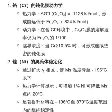
铬（Cr）的钝化膜动力学
热力学：ΔG°f (Cr₂O₃) = -1128 kJ/mol，形
成能远低于 Fe₂O₃（-824 kJ/mol）
动力学：在含 Cl⁻环境中，Cr₂O₃膜的溶解速
率仅为 Fe₂O₃的 1/100
临界浓度：当 Cr≥10.5% 时，可形成连续致
密的钝化膜
镍（Ni）的奥氏体稳定化
通过扩大 γ 相区，使 Ms 温度降至 - 196℃
以下
热力学计算显示，每增加 1% Ni 可降低 Ms
点约 20℃
显著提升材料在 - 196℃至 870℃温度范围
内的组织稳定性