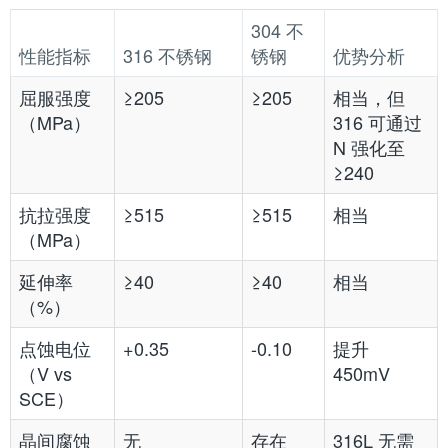
304 不
性能指标
316 不锈钢
锈钢
优势分析
屈服强度
≥205
≥205
相当，但
（MPa）
316 可通过
N 强化至
≥240
抗拉强度
≥515
≥515
相当
（MPa）
延伸率
≥40
≥40
相当
（%）
点蚀电位
+0.35
-0.10
提升
（V vs
450mV
SCE）
晶间腐蚀
无
存在
316L 无需