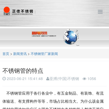
T
o
g
g
l
e
n
a
首页
>
新闻资讯
>
不锈钢管厂家新闻
v
i
g
不锈钢管的特点
a
t
2023-06-21 15:41:48
亚搏(中国)不锈钢
1056
i
o
n
不锈钢管应用于各行各业中，有五金制品、有装饰、有流
体输送、有支撑构件等等，市场占比相当大。为什么该金属