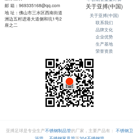
关于亚搏(中国)
邮 箱：969335168@qq.com
地 址：佛山市三水区西南街道
关于亚搏(中国)
洲边五村进港大道侧和坑1号2
联系我们
座之二
品牌文化
企业优势
生产基地
荣誉资质
亚搏足球是专业生产
不锈钢制品管
的厂家，主要产品有：
不锈钢卫
浴管
，
不锈钢家具管
等
304不锈钢管