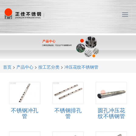
T
o
g
g
l
e
n
a
首页
>
产品中心
>
按工艺分类
>
冲压花纹不锈钢管
v
i
g
a
t
i
o
不锈钢冲孔
不锈钢排孔
圆孔冲压花
管
管
纹不锈钢管
n