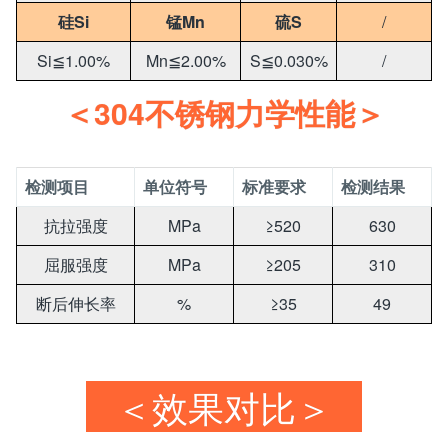
硅Si
锰Mn
硫S
/
Si≦1.00%
Mn≦2.00%
S≦0.030%
/
＜304不锈钢力学性能＞
检测项目
单位符号
标准要求
检测结果
抗拉强度
MPa
≥520
630
屈服强度
MPa
≥205
310
断后伸长率
%
≥35
49
＜效果对比＞