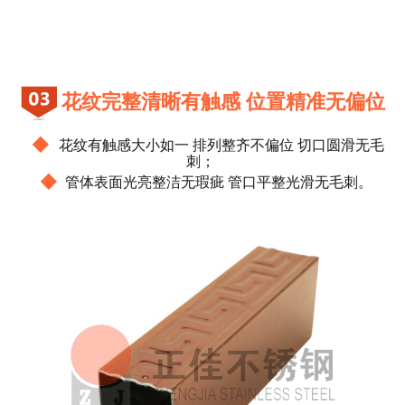
花纹完整清晰有触感 位置精准无偏位
◆
花纹有触感大小如一 排列整齐不偏位 切口圆滑无毛
刺；
◆
管体表面光亮整洁无瑕疵 管口平整光滑无毛刺。