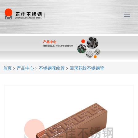
T
o
g
g
l
e
n
a
首页
>
产品中心
>
不锈钢花纹管
>
回形花纹不锈钢管
v
i
g
a
t
i
o
n