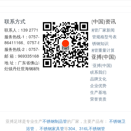
联系方式
亚搏(中国)资讯
联系人：139 2771 6167
不锈钢管厂家新闻
服务热线-1：0757-
不锈钢管规格型号表
86411166、0757-86411128
不锈钢知识
服务热线-2：0757-86602198
不锈钢管重量计算
关于亚搏(中国)
邮 箱：969335168@qq.com
地 址：广东省佛山市南海区丹
关于亚搏(中国)
灶镇丹灶世海钢材物流中心
联系我们
品牌文化
企业优势
生产基地
荣誉资质
亚搏足球是专业生产
不锈钢制品管
的厂家，主要产品有：
不锈钢卫
浴管
，
不锈钢家具管
等
304、316L不锈钢管