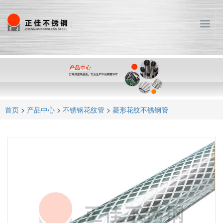
T
o
g
g
l
e
n
a
首页
>
产品中心
>
不锈钢花纹管
>
菱形花纹不锈钢管
v
i
g
a
t
i
o
n