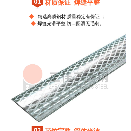
材质保证 焊缝平整
◆
精选高质钢材 质量稳定有保证 ；
◆
焊缝光滑平整 切口圆滑无毛刺。
花纹完整 管体光洁