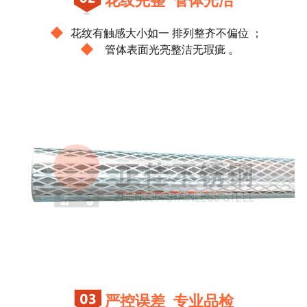
◆
花纹有触感大小如一 排列整齐不偏位 ；
◆
管体表面光亮整洁无瑕疵 。
严控误差 专业品检