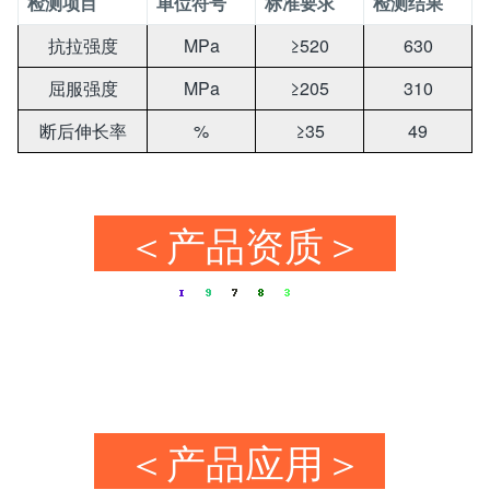
检测项目
单位符号
标准要求
检测结果
抗拉强度
MPa
≥520
630
屈服强度
MPa
≥205
310
断后伸长率
%
≥35
49
＜产品资质＞
＜产品应用＞