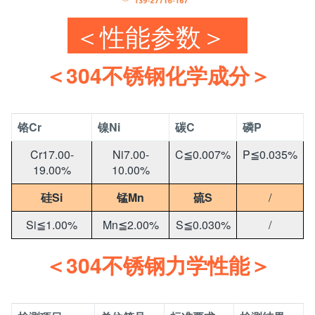
＜性能参数＞
＜304不锈钢化学成分＞
铬Cr
镍Ni
碳C
磷P
Cr17.00-
Ni7.00-
C≦0.007%
P≦0.035%
19.00%
10.00%
硅Si
锰Mn
硫S
/
Si≦1.00%
Mn≦2.00%
S≦0.030%
/
＜304不锈钢力学性能＞