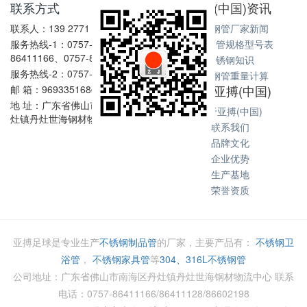
联系方式
亚搏(中国)资讯
联系人：139 2771 6167
不锈钢管厂家新闻
服务热线-1：0757-
不锈钢管规格型号表
86411166、0757-86411128
不锈钢知识
服务热线-2：0757-86602198
不锈钢管重量计算
关于亚搏(中国)
邮 箱：969335168@qq.com
地 址：广东省佛山市南海区丹
关于亚搏(中国)
灶镇丹灶世海钢材物流中心
联系我们
品牌文化
企业优势
生产基地
荣誉资质
亚搏足球是专业生产
不锈钢制品管
的厂家，主要产品有：
不锈钢卫
浴管
，
不锈钢家具管
等
304、316L不锈钢管
公司地址：广东省佛山市南海区丹灶镇丹灶世海钢材物流中心 联系
电话：0757-86411166/86411128/86602198