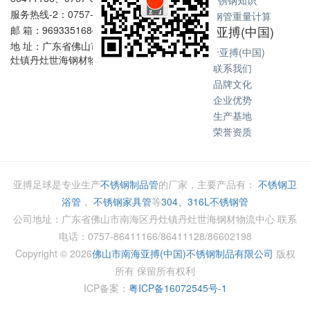
不锈钢知识
服务热线-2：0757-86602198
不锈钢管重量计算
关于亚搏(中国)
邮 箱：969335168@qq.com
地 址：广东省佛山市南海区丹
关于亚搏(中国)
灶镇丹灶世海钢材物流中心
联系我们
品牌文化
企业优势
生产基地
荣誉资质
亚搏足球是专业生产
不锈钢制品管
的厂家，主要产品有：
不锈钢卫
浴管
，
不锈钢家具管
等
304、316L不锈钢管
公司地址：广东省佛山市南海区丹灶镇丹灶世海钢材物流中心 联系
电话：0757-86411166/86411128/86602198
Copyright ©
2026
佛山市南海亚搏(中国)不锈钢制品有限公司
版权
所有 保留所有权利
ICP备案：
粤ICP备16072545号-1