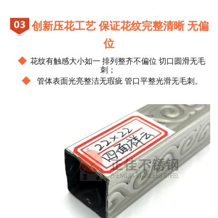
创新压花工艺 保证花纹完整清晰 无偏
位
◆
花纹有触感大小如一 排列整齐不偏位 切口圆滑无毛
刺；
◆
管体表面光亮整洁无瑕疵 管口平整光滑无毛刺。