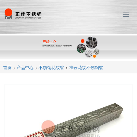
T
o
g
g
l
e
n
a
首页
>
产品中心
>
不锈钢花纹管
>
祥云花纹不锈钢管
v
i
g
a
t
i
o
n