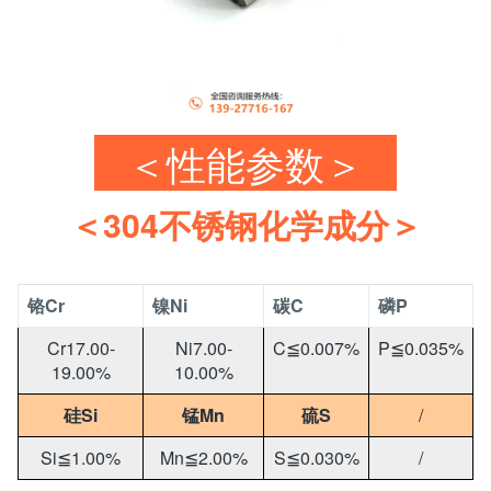
＜性能参数＞
＜304不锈钢化学成分＞
铬Cr
镍Ni
碳C
磷P
Cr17.00-
Ni7.00-
C≦0.007%
P≦0.035%
19.00%
10.00%
硅Si
锰Mn
硫S
/
Si≦1.00%
Mn≦2.00%
S≦0.030%
/