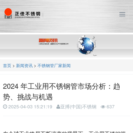
T
o
g
g
l
e
n
a
首页
>
新闻资讯
>
不锈钢管厂家新闻
v
i
g
2024 年工业用不锈钢管市场分析：趋
a
t
势、挑战与机遇​
i
o
2025-04-03 15:21:19
亚搏(中国)不锈钢
637
n